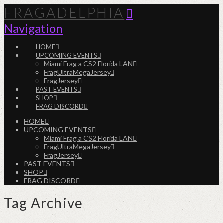
FRAGADELPHIA
Navigation
HOME
UPCOMING EVENTS
Miami Frag a CS2 Florida LAN
FragUltraMegaJersey
FragJersey
PAST EVENTS
SHOP
FRAG DISCORD
HOME
UPCOMING EVENTS
Miami Frag a CS2 Florida LAN
FragUltraMegaJersey
FragJersey
PAST EVENTS
SHOP
FRAG DISCORD
Tag Archive