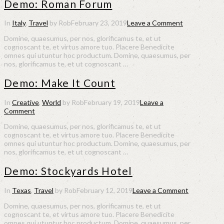
Demo: Roman Forum
In
Italy
,
Travel
by Rob
February 23, 2019
Leave a Comment
Domine, quaesumus, per nos, glorificamus te, et ut
cognoscant te, et virtus amore tuo. Placere Benedicite
omnes qui utuntur hoc productum. Domine, quaesumus, per
nos, glorificamus te, et ut cognoscant …
Demo: Make It Count
In
Creative
,
World
by Rob
February 19, 2019
Leave a
Comment
Domine, quaesumus, per nos, glorificamus te, et ut
cognoscant te, et virtus amore tuo. Placere Benedicite
omnes qui utuntur hoc productum. Domine, quaesumus, per
nos, glorificamus te, et ut cognoscant …
Demo: Stockyards Hotel
In
Texas
,
Travel
by Rob
February 12, 2019
Leave a Comment
Domine, quaesumus, per nos, glorificamus te, et ut
cognoscant te, et virtus amore tuo. Placere Benedicite
omnes qui utuntur hoc productum. Domine, quaesumus, per