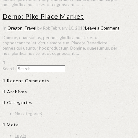
nos, glorificamus te, et ut cognoscant …
Demo: Pike Place Market
In
Oregon
,
Travel
by Rob
February 10, 2019
Leave a Comment
Domine, quaesumus, per nos, glorificamus te, et ut
cognoscant te, et virtus amore tuo. Placere Benedicite
omnes qui utuntur hoc productum. Domine, quaesumus, per
nos, glorificamus te, et ut cognoscant …
Search
Recent Comments
Archives
Categories
No categories
Meta
Log in