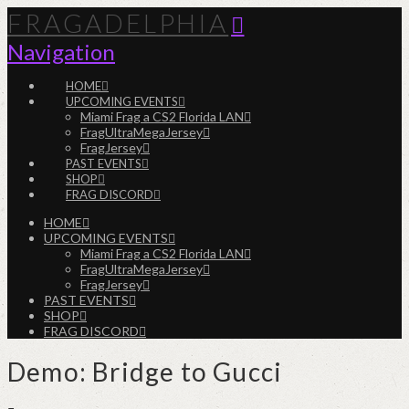
FRAGADELPHIA
Navigation
HOME
UPCOMING EVENTS
Miami Frag a CS2 Florida LAN
FragUltraMegaJersey
FragJersey
PAST EVENTS
SHOP
FRAG DISCORD
HOME
UPCOMING EVENTS
Miami Frag a CS2 Florida LAN
FragUltraMegaJersey
FragJersey
PAST EVENTS
SHOP
FRAG DISCORD
Demo: Bridge to Gucci