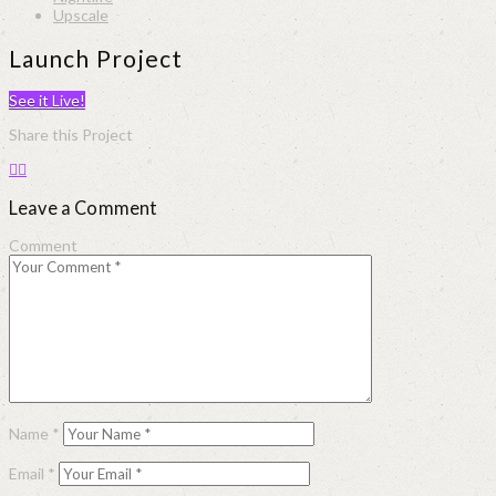
Upscale
Launch Project
See it Live!
Share this Project
Leave a Comment
Comment
Name
*
Email
*