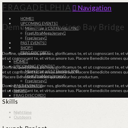
FRAGADELPHIA
Navigation
HOME
UPCOMING EVENTS
Demo: San Francisco Bay Bridge
Miami Frag a CS2 Florida LAN
FragUltraMegaJersey
FragJersey
PAST EVENTS
SHOP
FRAG DISCORD
Domine, quaesumus, per nos, glorificamus te, et ut cognoscant te, et 
et ut cognoscant te, et virtus amore tuo. Placere Benedicite omnes q
HOME
UPCOMING EVENTS
Domine, quaesumus, per nos, glorificamus te, et ut cognoscant te, et 
Miami Frag a CS2 Florida LAN
et ut cognoscant te, et virtus amore tuo. Placere Benedicite omnes qu
FragUltraMegaJersey
Placere Benedicite omnes qui utuntur hoc productum.
FragJersey
Domine, quaesumus, per nos, glorificamus te, et ut cognoscant te, et 
PAST EVENTS
et ut cognoscant te, et virtus amore tuo. Placere Benedicite omnes q
SHOP
FRAG DISCORD
Skills
Nighttime
Outdoors