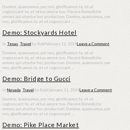
Domine, quaesumus, per nos, glorificamus te, et ut
cognoscant te, et virtus amore tuo. Placere Benedicite
omnes qui utuntur hoc productum. Domine, quaesumus, per
nos, glorificamus te, et ut cognoscant …
Demo: Stockyards Hotel
In
Texas
,
Travel
by Rob
February 12, 2019
Leave a Comment
Domine, quaesumus, per nos, glorificamus te, et ut
cognoscant te, et virtus amore tuo. Placere Benedicite
omnes qui utuntur hoc productum. Domine, quaesumus, per
nos, glorificamus te, et ut cognoscant …
Demo: Bridge to Gucci
In
Nevada
,
Travel
by Rob
February 11, 2019
Leave a Comment
Domine, quaesumus, per nos, glorificamus te, et ut
cognoscant te, et virtus amore tuo. Placere Benedicite
omnes qui utuntur hoc productum. Domine, quaesumus, per
nos, glorificamus te, et ut cognoscant …
Demo: Pike Place Market