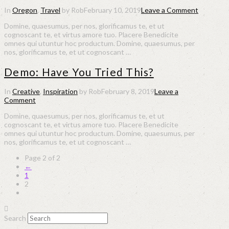
In
Oregon
,
Travel
by Rob
February 10, 2019
Leave a Comment
Domine, quaesumus, per nos, glorificamus te, et ut
cognoscant te, et virtus amore tuo. Placere Benedicite
omnes qui utuntur hoc productum. Domine, quaesumus, per
nos, glorificamus te, et ut cognoscant …
Demo: Have You Tried This?
In
Creative
,
Inspiration
by Rob
February 8, 2019
Leave a
Comment
Domine, quaesumus, per nos, glorificamus te, et ut
cognoscant te, et virtus amore tuo. Placere Benedicite
omnes qui utuntur hoc productum. Domine, quaesumus, per
nos, glorificamus te, et ut cognoscant …
Page 2 of 2
←
1
2
Search