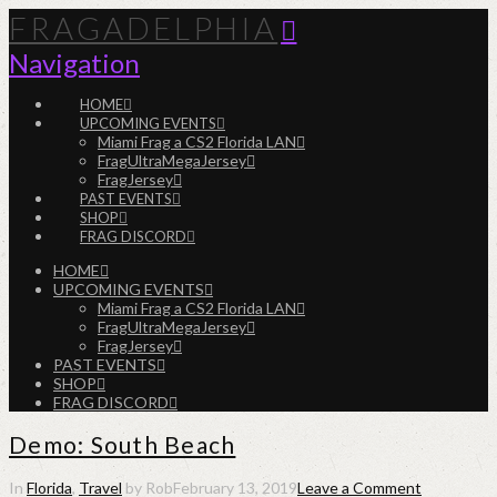
FRAGADELPHIA
Navigation
HOME
UPCOMING EVENTS
Miami Frag a CS2 Florida LAN
FragUltraMegaJersey
FragJersey
PAST EVENTS
SHOP
FRAG DISCORD
HOME
UPCOMING EVENTS
Miami Frag a CS2 Florida LAN
FragUltraMegaJersey
FragJersey
PAST EVENTS
SHOP
FRAG DISCORD
Demo: South Beach
In
Florida
,
Travel
by Rob
February 13, 2019
Leave a Comment